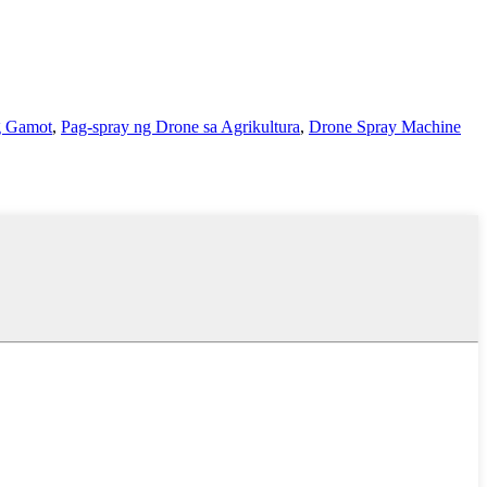
g Gamot
,
Pag-spray ng Drone sa Agrikultura
,
Drone Spray Machine