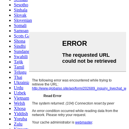
Sesotho
Sinhala
Slovak
Slovenian
Somali
Samoan
Scots Gaelic
Shona
Sindhi
Sundanese
Swahili
Tajik
Tamil
Telugu
Thai
Ukrainian
Urdu
Uzbek
Vietnamese
Welsh
Xhosa
Yiddish
Yoruba
Zulu