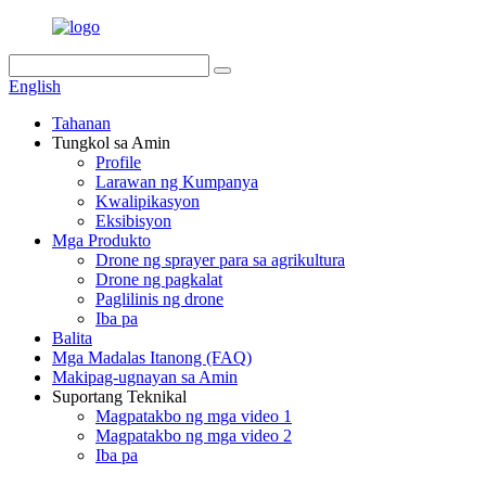
English
Tahanan
Tungkol sa Amin
Profile
Larawan ng Kumpanya
Kwalipikasyon
Eksibisyon
Mga Produkto
Drone ng sprayer para sa agrikultura
Drone ng pagkalat
Paglilinis ng drone
Iba pa
Balita
Mga Madalas Itanong (FAQ)
Makipag-ugnayan sa Amin
Suportang Teknikal
Magpatakbo ng mga video 1
Magpatakbo ng mga video 2
Iba pa