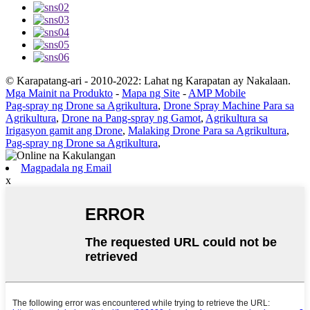
© Karapatang-ari - 2010-2022: Lahat ng Karapatan ay Nakalaan.
Mga Mainit na Produkto
-
Mapa ng Site
-
AMP Mobile
Pag-spray ng Drone sa Agrikultura
,
Drone Spray Machine Para sa
Agrikultura
,
Drone na Pang-spray ng Gamot
,
Agrikultura sa
Irigasyon gamit ang Drone
,
Malaking Drone Para sa Agrikultura
,
Pag-spray ng Drone sa Agrikultura
,
Magpadala ng Email
x