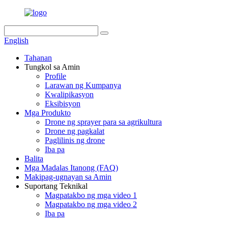
English
Tahanan
Tungkol sa Amin
Profile
Larawan ng Kumpanya
Kwalipikasyon
Eksibisyon
Mga Produkto
Drone ng sprayer para sa agrikultura
Drone ng pagkalat
Paglilinis ng drone
Iba pa
Balita
Mga Madalas Itanong (FAQ)
Makipag-ugnayan sa Amin
Suportang Teknikal
Magpatakbo ng mga video 1
Magpatakbo ng mga video 2
Iba pa