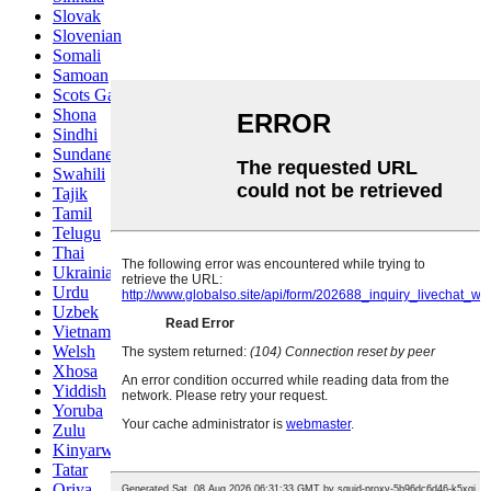
Slovak
Slovenian
Somali
Samoan
Scots Gaelic
Shona
Sindhi
Sundanese
Swahili
Tajik
Tamil
Telugu
Thai
Ukrainian
Urdu
Uzbek
Vietnamese
Welsh
Xhosa
Yiddish
Yoruba
Zulu
Kinyarwanda
Tatar
Oriya