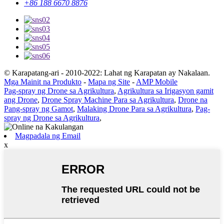
+86 188 6670 8876
© Karapatang-ari - 2010-2022: Lahat ng Karapatan ay Nakalaan.
Mga Mainit na Produkto
-
Mapa ng Site
-
AMP Mobile
Pag-spray ng Drone sa Agrikultura
,
Agrikultura sa Irigasyon gamit
ang Drone
,
Drone Spray Machine Para sa Agrikultura
,
Drone na
Pang-spray ng Gamot
,
Malaking Drone Para sa Agrikultura
,
Pag-
spray ng Drone sa Agrikultura
,
Magpadala ng Email
x