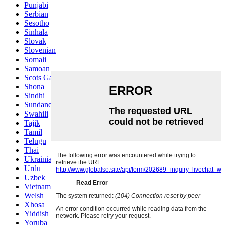
Punjabi
Serbian
Sesotho
Sinhala
Slovak
Slovenian
Somali
Samoan
Scots Gaelic
Shona
Sindhi
Sundanese
Swahili
Tajik
Tamil
Telugu
Thai
Ukrainian
Urdu
Uzbek
Vietnamese
Welsh
Xhosa
Yiddish
Yoruba