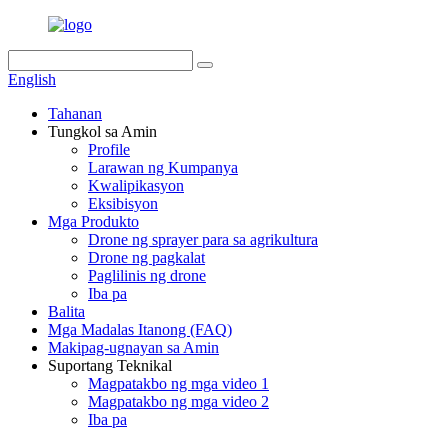
English
Tahanan
Tungkol sa Amin
Profile
Larawan ng Kumpanya
Kwalipikasyon
Eksibisyon
Mga Produkto
Drone ng sprayer para sa agrikultura
Drone ng pagkalat
Paglilinis ng drone
Iba pa
Balita
Mga Madalas Itanong (FAQ)
Makipag-ugnayan sa Amin
Suportang Teknikal
Magpatakbo ng mga video 1
Magpatakbo ng mga video 2
Iba pa