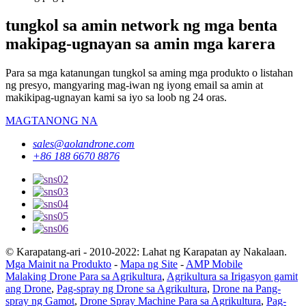
tungkol sa amin network ng mga benta
makipag-ugnayan sa amin mga karera
Para sa mga katanungan tungkol sa aming mga produkto o listahan
ng presyo, mangyaring mag-iwan ng iyong email sa amin at
makikipag-ugnayan kami sa iyo sa loob ng 24 oras.
MAGTANONG NA
sales@aolandrone.com
+86 188 6670 8876
© Karapatang-ari - 2010-2022: Lahat ng Karapatan ay Nakalaan.
Mga Mainit na Produkto
-
Mapa ng Site
-
AMP Mobile
Malaking Drone Para sa Agrikultura
,
Agrikultura sa Irigasyon gamit
ang Drone
,
Pag-spray ng Drone sa Agrikultura
,
Drone na Pang-
spray ng Gamot
,
Drone Spray Machine Para sa Agrikultura
,
Pag-