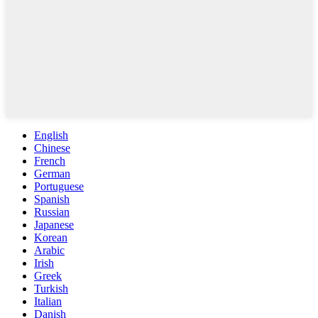
English
Chinese
French
German
Portuguese
Spanish
Russian
Japanese
Korean
Arabic
Irish
Greek
Turkish
Italian
Danish