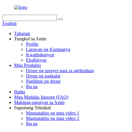
English
Tahanan
Tungkol sa Amin
Profile
Larawan ng Kumpanya
Kwalipikasyon
Eksibisyon
Mga Produkto
Drone ng sprayer para sa agrikultura
Drone ng pagkalat
Paglilinis ng drone
Iba pa
Balita
Mga Madalas Itanong (FAQ)
Makipag-ugnayan sa Amin
Suportang Teknikal
Magpatakbo ng mga video 1
Magpatakbo ng mga video 2
Iba pa