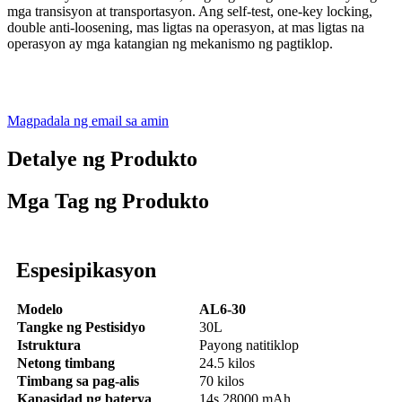
mga transisyon at transportasyon. Ang self-test, one-key locking,
double anti-loosening, mas ligtas na operasyon, at mas ligtas na
operasyon ay mga katangian ng mekanismo ng pagtiklop.
Magpadala ng email sa amin
Detalye ng Produkto
Mga Tag ng Produkto
Espesipikasyon
Modelo
AL6-30
Tangke ng Pestisidyo
30L
Istruktura
Payong natitiklop
Netong timbang
24.5 kilos
Timbang sa pag-alis
70 kilos
Kapasidad ng baterya
14s 28000 mAh