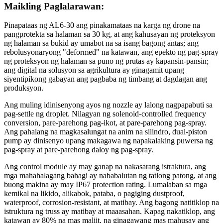
Maikling Paglalarawan:
Pinapataas ng AL6-30 ang pinakamataas na karga ng drone na
pangprotekta sa halaman sa 30 kg, at ang kahusayan ng proteksyon
ng halaman sa bukid ay umabot na sa isang bagong antas; ang
rebolusyonaryong "deformed" na katawan, ang epekto ng pag-spray
ng proteksyon ng halaman sa puno ng prutas ay kapansin-pansin;
ang digital na solusyon sa agrikultura ay ginagamit upang
siyentipikong gabayan ang pagbaba ng timbang at dagdagan ang
produksyon.
Ang muling idinisenyong ayos ng nozzle ay lalong nagpapabuti sa
pag-settle ng droplet. Nilagyan ng solenoid-controlled frequency
conversion, pare-parehong pag-ikot, at pare-parehong pag-spray.
Ang pahalang na magkasalungat na anim na silindro, dual-piston
pump ay dinisenyo upang makagawa ng napakalaking puwersa ng
pag-spray at pare-parehong daloy ng pag-spray.
Ang control module ay may ganap na nakasarang istraktura, ang
mga mahahalagang bahagi ay nababalutan ng tatlong patong, at ang
buong makina ay may IP67 protection rating. Lumalaban sa mga
kemikal na likido, alikabok, pataba, o pagiging dustproof,
waterproof, corrosion-resistant, at matibay. Ang bagong natitiklop na
istruktura ng truss ay matibay at maaasahan. Kapag nakatiklop, ang
katawan ay 80% na mas maliit, na ginagawang mas mahusay ang