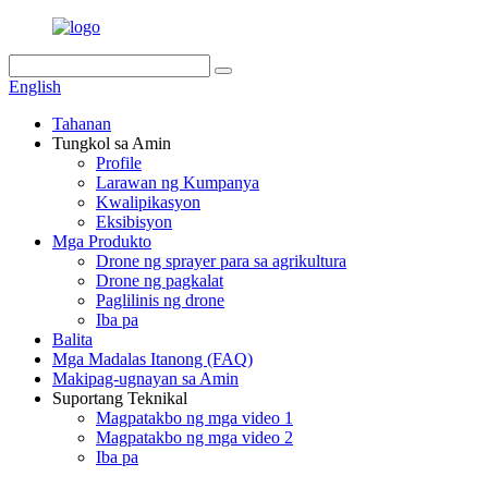
English
Tahanan
Tungkol sa Amin
Profile
Larawan ng Kumpanya
Kwalipikasyon
Eksibisyon
Mga Produkto
Drone ng sprayer para sa agrikultura
Drone ng pagkalat
Paglilinis ng drone
Iba pa
Balita
Mga Madalas Itanong (FAQ)
Makipag-ugnayan sa Amin
Suportang Teknikal
Magpatakbo ng mga video 1
Magpatakbo ng mga video 2
Iba pa