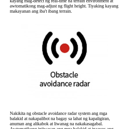
kayang mag-detect ng real-time na terrain environment at
awtomatikong mag-adjust ng flight height. Tiyaking kayang
makayanan ang iba't ibang terrain.
Nakikita ng obstacle avoidance radar system ang mga
balakid at nakapalibot na bagay sa lahat ng kapaligiran,
anuman ang alikabok at liwanag na nakakasagabal.
Awtomatikong iniiwasan ang mga balakid at inaayos ang