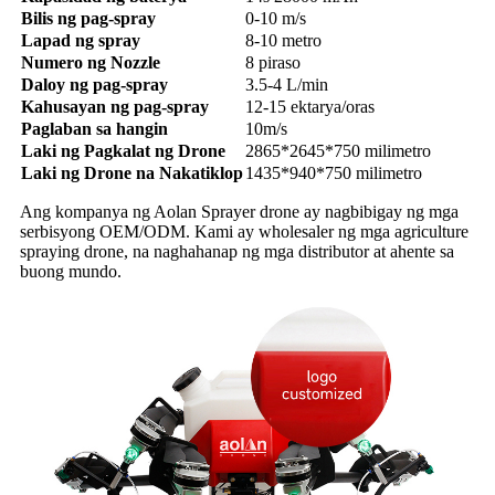
Bilis ng pag-spray
0-10 m/s
Lapad ng spray
8-10 metro
Numero ng Nozzle
8 piraso
Daloy ng pag-spray
3.5-4 L/min
Kahusayan ng pag-spray
12-15 ektarya/oras
Paglaban sa hangin
10m/s
Laki ng Pagkalat ng Drone
2865*2645*750 milimetro
Laki ng Drone na Nakatiklop
1435*940*750 milimetro
Ang kompanya ng Aolan Sprayer drone ay nagbibigay ng mga
serbisyong OEM/ODM. Kami ay wholesaler ng mga agriculture
spraying drone, na naghahanap ng mga distributor at ahente sa
buong mundo.