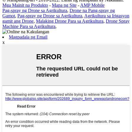
Mga Mainit na Produkto
-
Mapa ng Site
-
AMP Mobile
Pag-spray ng Drone sa Agrikultura
,
Drone na Pang-spray ng
Gamot
,
Pag-spray ng Drone sa Agrikultura
,
Agrikultura sa Irigasyon
gamit ang Drone
,
Malaking Drone Para sa Agrikultura
,
Drone Spray
Machine Para sa Agrikultura
,
Magpadala ng Email
x